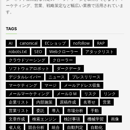
ーケティング、営業、戦略策定など幅広い業務で活用されていま
す。
TAGS
AI
canonical
ECショップ
nofollow
RAP
robots.txt
SEO
Webクローラー
アタックリスト
クラウドソーシング
クローラー
ソフトウェアロボット
ダークデータ
デジタルレイバー
ニュース
プレスリリース
マーケティング
マージ
メールアドレス収集
メールマーケティング
メールＤＭ
リスク
リンク
企業リスト
内部施策
原稿作成
名寄せ
営業
営業リスト
委託
導入
市場分析
手動
文章作成
検索エンジン
検討事項
機械学習
画像
省人化
競合分析
統合
自動判定
自動化