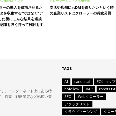
入の検討ポイント
クローラービジネス活用事例
ーラーの導入を成功させるた
支店や店舗にもDMを送りたいという時
タを収集する”ではなく”デ
の企業リストはクローラーの得意分野
した後にこんな結果を達成
う意識を強く持って検討をす
TAGS
AI
canonical
ECショップ
nofollow
RAP
robots.txt
スです。インターネット上にある特
グ、営業、戦略策定など幅広い業
SEO
Webクローラー
アタックリスト
クラウドソーシング
クロー