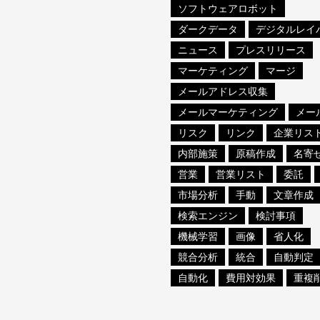
ソフトウェアロボット
ダークデータ
デジタルレイ
ニュース
プレスリリース
マーケティング
マージ
メールアドレス収集
メールマーケティング
メー
リスク
リンク
企業リス
内部施策
原稿作成
名寄
営業
営業リスト
委託
市場分析
手動
文章作成
検索エンジン
検討事項
機械学習
画像
省人化
競合分析
統合
自動判定
自動化
費用対効果
重複