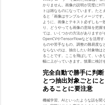
かりません。画像の説明が完璧にHT
トは雑なものになっています。たと
ると「画像はサンプルイメージです
ように、画像とテキスト必ずしも一
り、どうやっても画像の意味を把握
ては、いくつかの方法がありますが
OpenCVやTensorFlowなど
ものや苦手なもの、調整の難易度な
ならないのは、抽出したい対象物は
ることです。ここを飛ばして、いき
幅に上がっていきます。慎重に検討
完全自動で勝手に判
とつ抽出対象ごとにと
あることに要注意
機械学習、AIといったような話を聞