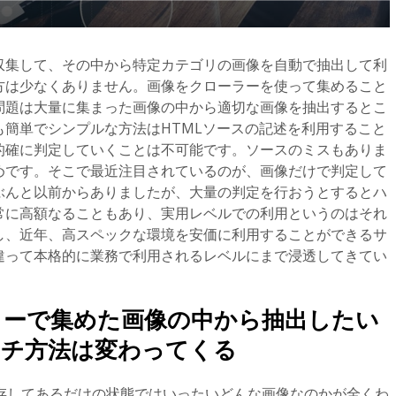
収集して、その中から特定カテゴリの画像を自動で抽出して利
方は少なくありません。画像をクローラーを使って集めること
問題は大量に集まった画像の中から適切な画像を抽出するとこ
簡単でシンプルな方法はHTMLソースの記述を利用すること
的確に判定していくことは不可能です。ソースのミスもありま
めです。そこで最近注目されているのが、画像だけで判定して
ぶんと以前からありましたが、大量の判定を行おうとするとハ
常に高額なることもあり、実用レベルでの利用というのはそれ
し、近年、高スペックな環境を安価に利用することができるサ
違って本格的に業務で利用されるレベルにまで浸透してきてい
ラーで集めた画像の中から抽出したい
ーチ方法は変わってくる
保存してあるだけの状態ではいったいどんな画像なのかが全くわ