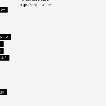
https://bmj-inc.com/
バー
ルＤＭ
ト
せ
導入
削除