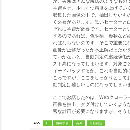
が、実態はそんな魔法のようなもの
学習させ、少しずつ精度を上げてい
収集した画像の中で、抽出したいも
く必要があります。黒いセーターと
ぞれに学習が必要です。セーターと
するのであれば、色や柄、形状など
ればならないのです。そこで重要に
画像が正解だったか不正解だったか
ていかないと、自動判定の継続稼働
スト高になってしまいます。対象ご
ィードバックするか、これを自動的
ころですが、ここをしっかりとして
動判定は難しいものになってしまい
ここでお話したのは、Webクロー
画像を抽出、タグ付けしていくよう
密な計画が必要になりますが、そう
TAGS
AI
機械学習
画像
自動判定