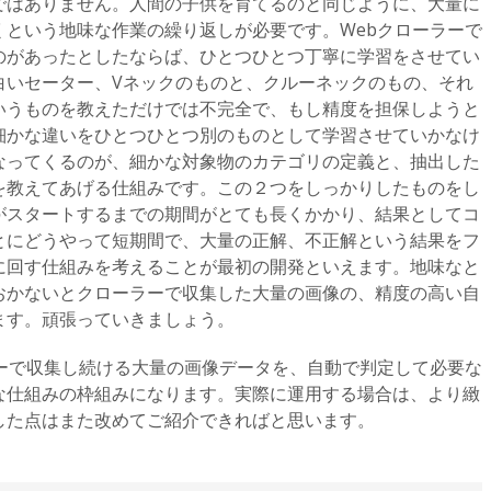
ではありません。人間の子供を育てるのと同じように、大量に
くという地味な作業の繰り返しが必要です。Webクローラーで
のがあったとしたならば、ひとつひとつ丁寧に学習をさせてい
白いセーター、Vネックのものと、クルーネックのもの、それ
いうものを教えただけでは不完全で、もし精度を担保しようと
細かな違いをひとつひとつ別のものとして学習させていかなけ
なってくるのが、細かな対象物のカテゴリの定義と、抽出した
を教えてあげる仕組みです。この２つをしっかりしたものをし
がスタートするまでの期間がとても長くかかり、結果としてコ
とにどうやって短期間で、大量の正解、不正解という結果をフ
に回す仕組みを考えることが最初の開発といえます。地味なと
おかないとクローラーで収集した大量の画像の、精度の高い自
ます。頑張っていきましょう。
ラーで収集し続ける大量の画像データを、自動で判定して必要な
な仕組みの枠組みになります。実際に運用する場合は、より緻
した点はまた改めてご紹介できればと思います。